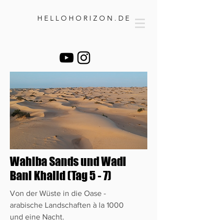
H E L L O H O R I Z O N . D E
Wahiba Sands und Wadi
Bani Khalid (Tag 5 - 7)
Von der Wüste in die Oase -
arabische Landschaften à la 1000
und eine Nacht.