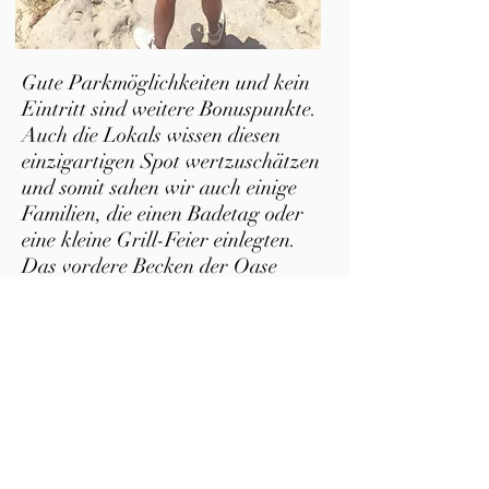
Gute Parkmöglichkeiten und kein
Eintritt sind weitere Bonuspunkte.
Auch die Lokals wissen diesen
einzigartigen Spot wertzuschätzen
und somit sahen wir auch einige
Familien, die einen Badetag oder
eine kleine Grill-Feier einlegten.
Das vordere Becken der Oase
erstreckt sich über rund 50m in die
Länge und bietet wirklich
genügend Platz für eine Vielzahl an
Leuten - auch wenn wir im Oman
nie eine Sehenswürdigkeit erlebt
haben, die überlaufen war.
Wer es dennoch ruhiger mag, kann
einfach weiter stromaufwärts